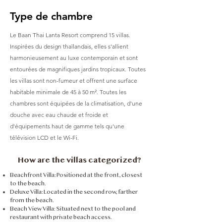
Type de chambre
Le Baan Thai Lanta Resort comprend 15 villas.
Inspirées du design thaïlandais, elles s'allient
harmonieusement au luxe contemporain et sont
entourées de magnifiques jardins tropicaux. Toutes
les villas sont non-fumeur et offrent une surface
habitable minimale de 45 à 50 m². Toutes les
chambres sont équipées de la climatisation, d'une
douche avec eau chaude et froide et
d'équipements haut de gamme tels qu'une
télévision LCD et le Wi-Fi.
How are the villas categorized?​
Beachfront Villa: Positioned at the front, closest
to the beach.
Deluxe Villa: Located in the second row, farther
from the beach.
Beach View Villa: Situated next to the pool and
restaurant with private beach access.