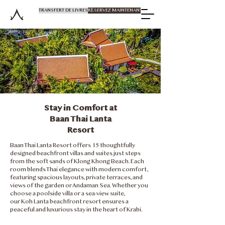
TRANSFERT DE LIVRES
RÉSERVEZ MAINTENANT
Stay in Comfort at
Baan Thai Lanta
Resort
Baan Thai Lanta Resort offers 15 thoughtfully
designed beachfront villas and suites just steps
from the soft sands of Klong Khong Beach. Each
room blends Thai elegance with modern comfort,
featuring spacious layouts, private terraces, and
views of the garden or Andaman Sea. Whether you
choose a poolside villa or a sea-view suite,
our Koh Lanta beachfront resort ensures a
peaceful and luxurious stay in the heart of Krabi.